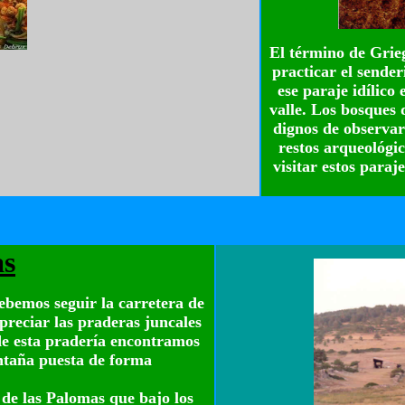
El término de Grieg
practicar el sende
ese paraje idílico
valle. Los bosques 
dignos de observar 
restos arqueológic
visitar estos paraj
as
bemos seguir la carretera de
reciar las praderas juncales
de esta pradería encontramos
taña puesta de forma
 de las Palomas que bajo los