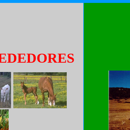
REDEDORES
..
.