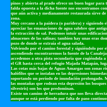
pinos y abierta al prado ofrece un buen lugar para 
falda opuesta a la dicha fuente nos encontramos co
que aún activa y medianamente restaurada sirve de 
zona.
Muy cercano a la paidera (o paridera) y siguiendo 
apreciar las emanaciones de agua salobre que anti
la extracción de sal. Podemos intuir unas edificacio
almacenes de las salinas; tambien hay unas eras do
pozo de donde se extraía el agua salada.
Volviendo por el camino forestal y siguiéndolo por 
ascendiendo encontraremos la fuente de la Canaleja, 
accedemos a otra pista secundaria que cogiéndola a
el GR hasta cerca del refugio Majada Matapán, luga
Las cotas más bajas de Aguas Amargas son zonas ric
halófilos que se instalan en las depresiones húmedas
soportando un período de inundación prolongado. Mi
las montañas que rodean esta depresión los bosques
silvestris) son los que predominan.
Existe un camino de herradura que nos lleva direct
aunque se está perdiendo por falta de paso continuo