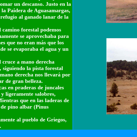
tomar un descanso. Justo en la
n la Paidera de Aguasamargas,
refugio al ganado lanar de la
el camino forestal podemos
guamente se aprovechaba para
nes que no eran más que los
nde se evaporaba el agua y un
el cruce a mano derecha
siguiendo la pista forestal
 mano derecha nos llevará por
r de gran belleza.
as en praderas de juncales
 y ligeramente salobres,
entras que en las laderas de
 de pino albar (Pinus
amente al pueblo de Griegos,
.