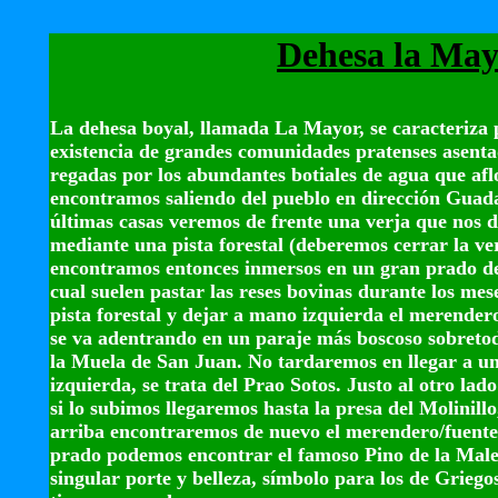
Dehesa la Ma
La dehesa boyal, llamada La Mayor, se caracteriza 
existencia de grandes comunidades pratenses asentad
regadas por los abundantes botiales de agua que afl
encontramos saliendo del pueblo en dirección Guada
últimas casas veremos de frente una verja que nos d
mediante una pista forestal (deberemos cerrar la ve
encontramos entonces inmersos en un gran prado de v
cual suelen pastar las reses bovinas durante los me
pista forestal y dejar a mano izquierda el merender
se va adentrando en un paraje más boscoso sobretod
la Muela de San Juan. No tardaremos en llegar a u
izquierda, se trata del Prao Sotos. Justo al otro lad
si lo subimos llegaremos hasta la presa del Molinillo,
arriba encontraremos de nuevo el merendero/fuente
prado podemos encontrar el famoso Pino de la Male
singular porte y belleza, símbolo para los de Griegos