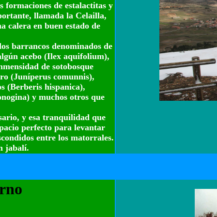
s formaciones de estalactitas y
ortante, llamada la Celailla,
na calera en buen estado de
e dos barrancos denominados de
algún acebo (Ilex aquifolium),
a inmensidad de sotobosque
bro (Juníperus comunnis),
s (Berberis hispanica),
onogina) y muchos otros que
ario, y esa tranquilidad que
pacio perfecto para levantar
scondidos entre los matorrales.
 jabalí.
erno