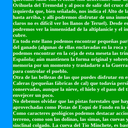
Orihuela del Tremedal y al poco de salir del cruce d
izquierda que, bien señalado, nos indica el Alto de l
hasta arriba, y allí podremos disfrutar de una inmen
claros no es difícil ver los llanos de Teruel). Desde e
podremos ver la inmensidad de la altiplanicie y el 
cubre.
En todo este llano podemos encontrar pequeñas pari
del ganado (algunas de ellas enclavadas en la roca y
podemos encontrar en la ceja de esta meseta las tri
Española; aún mantienen la forma original y sobret
memoria por un momento y trasladarte a la Guerra ci
para controlar el pueblo.
Otra de las bellezas de las que puedes disfrutar en es
Caleras (pequeñas fábricas de cal) que todavía persi
conservadas, aunque la nieve, el hielo y el paso del
envejecer un poco.
No debemos olvidar que las pistas forestales que ha
aprovechadas como Pistas de Esquí de Fondo en la é
Como caracteres geológicos podemos destacar accion
terreno, como son las dolinas, las simas, las cuevas 
sinclinal colgado. La cueva del Tío Minchete, es bast