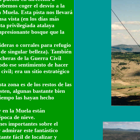
ebemos coger el desvío a la
a Muela. Esta pista nos llevará
sa vista (en los días más
sta privilegiada atalaya
impresionante bosque que la
deras o corrales para refugio
 de singular belleza). También
ncheras de la Guerra Civil
odo ese sentimiento de hacer
vil; era un sitio estratégico
ta zona es de los restos de las
sten, algunas bastante bien
 tiempo las hayan hecho
y en la Muela están
poca de nieve.
es importantes sobre el
y admirar este fantástico
ante fácil de localizar y