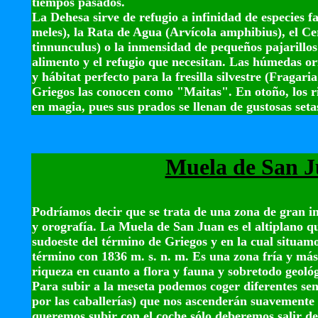
tiempos pasados.
La Dehesa sirve de refugio a infinidad de especies f
meles), la Rata de Agua (Arvícola amphibius), el Ce
tinnunculus) o la inmensidad de pequeños pajarillos
alimento y el refugio que necesitan. Las húmedas ori
y hábitat perfecto para la fresilla silvestre (Fragari
Griegos las conocen como "Maitas". En otoño, los
en magia, pues sus prados se llenan de gustosas seta
Muela de San 
Podríamos decir que se trata de una zona de gran int
y orografía. La Muela de San Juan es el altiplano qu
sudoeste del término de Griegos y en la cual situamo
término con 1836 m. s. n. m. Es una zona fría y más
riqueza en cuanto a flora y fauna y sobretodo geol
Para subir a la meseta podemos coger diferentes se
por las caballerías) que nos ascenderán suavemente 
queremos subir con el coche sólo deberemos salir de