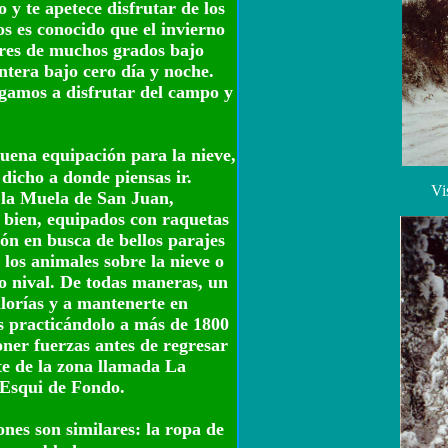
o y te apetece disfrutar de los
s es conocido que el invierno
ores de muchos grados bajo
tera bajo cero día y noche.
gamos a disfrutar del campo y
uena equipación para la nieve,
 dicho a donde piensas ir.
Vi
 la Muela de San Juan,
o bien, equipados con raquetas
ón en busca de bellos parajes
los animales sobre la nieve o
to nival. De todas maneras, un
lorías y a mantenerte en
s practicándolo a más de 1800
ner fuerzas antes de regresar
te de la zona llamada La
e Esqui de Fondo.
ones son similares: la ropa de