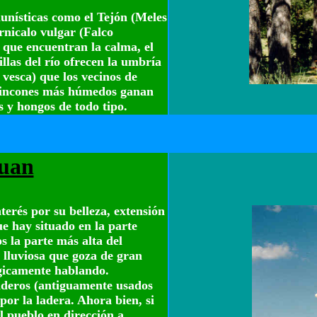
aunísticas como el Tejón (Meles
rnicalo vulgar (Falco
 que encuentran la calma, el
llas del río ofrecen la umbría
a vesca) que los vecinos de
 rincones más húmedos ganan
s y hongos de todo tipo.
Juan
erés por su belleza, extensión
e hay situado en la parte
s la parte más alta del
 lluviosa que goza de gran
ógicamente hablando.
nderos (antiguamente usados
por la ladera. Ahora bien, si
l pueblo en dirección a