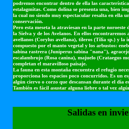
podremos encontrar dentro de ella las característica
estalagmitas. Como dolina se presenta una, bien imp
la cual no siendo muy espectacular resalta en ella u
conservación.
Pero esta meseta la atraviesan en la parte noroest
la Sielva y de los Avelanos. En ellos encontraremos 
avellanos (Corylus avellana), tileros (Tilia sp.) y l
compuesto por el manto vegetal y los arbustos: ene
sabina rastrera (Juníperus sabina "nana"), agracejo
escalambrujo (Rosa canina), majuelo (Crataegus m
completan el maravilloso paisaje.
La fauna en esta montaña encuentra el refugio neces
proporciona los espacios poco concurridos. Es un es
algún ciervo o corzo que descansan durante el día e
También es fácil asustar alguna liebre o tal vez algún
Salidas en invi