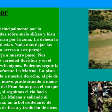
yor
principalmente por la
as sobre suelo silíceo y bien
oran por la zona. La dehesa la
laviar. Nada más dejar las
a acceso a este paraje
rja a nuestro paso). Nos
ariedad florística y en el
ses benignos. Podemos seguir la
o/fuente La Malena. La pista
o a nuestra derecha, al pie de
n nuevo prado situado a mano
o del Prao Sotos pasa el río que
 si seguimos el río hacia
 La Malena y saliendo al
na, un árbol centenario de
 de fiesta y tradición de otros